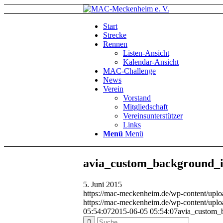
Start
Strecke
Rennen
Listen-Ansicht
Kalendar-Ansicht
MAC-Challenge
News
Verein
Vorstand
Mitgliedschaft
Vereinsunterstützer
Links
Menü
Menü
avia_custom_background_
5. Juni 2015
https://mac-meckenheim.de/wp-content/upl
https://mac-meckenheim.de/wp-content/upl
05:54:07
2015-06-05 05:54:07
avia_custom_