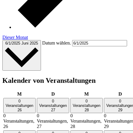
Dieser Monat
Datum wählen.
6/1/2025
Juni 2025
Kalender von Veranstaltungen
Montag
Dienstag
Mittwoch
Donn
M
D
M
D
0
0
0
0
Veranstaltungen
Veranstaltungen
Veranstaltungen
Veranstaltunge
26
27
28
29
0
0
0
0
Veranstaltungen,
Veranstaltungen,
Veranstaltungen,
Veranstaltunge
26
27
28
29