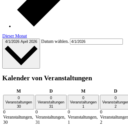
Dieser Monat
Datum wählen.
4/1/2026
April 2026
Kalender von Veranstaltungen
Montag
Dienstag
Mittwoch
Donn
M
D
M
D
0
0
0
0
Veranstaltungen
Veranstaltungen
Veranstaltungen
Veranstaltunge
30
31
1
2
0
0
0
0
Veranstaltungen,
Veranstaltungen,
Veranstaltungen,
Veranstaltunge
30
31
1
2